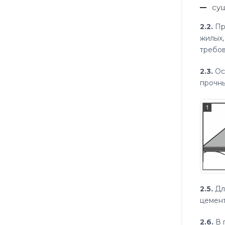
су
2.2.
Пр
жилых,
требов
2.3.
Ос
прочны
2.5.
Дл
цемент
2.6.
В 