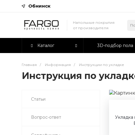
Обнинск
Напольные покрытия
от производителя
Каталог
3D-подбор пола
Главная
/
Информация
/
Инструкции по укладке
Инструкция по укладк
Статьи
Укладка 
Вопрос-ответ