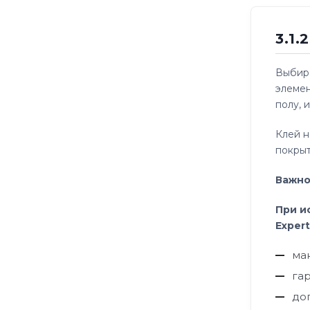
3.1
Выбира
элемен
полу, 
Клей н
покрыт
Важно
При и
Exper
ма
га
до