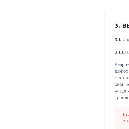
3. 
3.1.
Изу
3.1.1
Кварце
деформ
местах
оконны
недвиж
крепле
При
зап