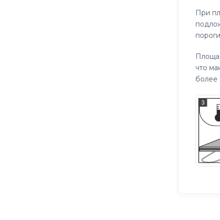
При пл
подлож
пороги
Площа
что ма
более