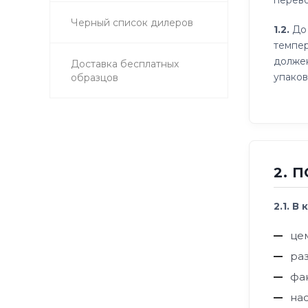
перево
Черный список дилеров
1.2.
До 
темпер
должен
Доставка бесплатных
упаков
образцов
2. 
2.1. 
це
ра
фа
на