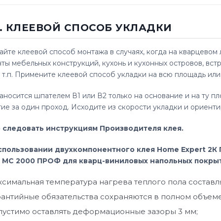
.2. КЛЕЕВОЙ СПОСОБ УКЛАДКИ
йте клеевой способ монтажа в случаях, когда на кварцево
ты мебельных конструкций, кухонь и кухонных островов, вс
и т.п. Примените клеевой способ укладки на всю площадь и
аносится шпателем В1 или В2 только на основание и на ту п
ие за один проход. Исходите из скорости укладки и ориенти
 следовать инструкциям Производителя клея.
спользовании двухкомпонентного клея Home Expert 2К
t МС 2000 ПРОФ для кварц-виниловых напольных покры
ксимальная температура нагрева теплого пола составля
рантийные обязательства сохраняются в полном объеме
пустимо оставлять деформационные зазоры 3 мм;