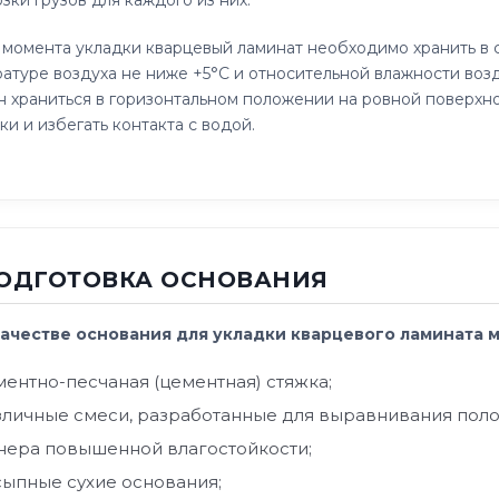
зки грузов для каждого из них.
момента укладки кварцевый ламинат необходимо хранить в с
атуре воздуха не ниже +5°C и относительной влажности воз
 храниться в горизонтальном положении на ровной поверхн
ки и избегать контакта с водой.
ПОДГОТОВКА ОСНОВАНИЯ
В качестве основания для укладки кварцевого ламината 
ментно-песчаная (цементная) стяжка;
зличные смеси, разработанные для выравнивания поло
нера повышенной влагостойкости;
сыпные сухие основания;