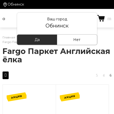
Обнинск
Ваш город
Обнинск
Главная
/
Каталог товаров
/
Кварцевый ламинат
/
Да
Нет
Fargo Паркет Английская ёлка
Fargo Паркет Английская
ёлка
АКЦИЯ
АКЦИЯ