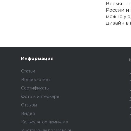
Время — ц
России и 
можно у о
дизайн в 
Информация
Статьи
Вопрос-ответ
Сертификаты
Фото в интерьере
Отзывы
Видео
Калькулятор ламината
Инструкции по укладке