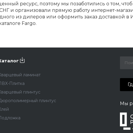
енный ресурс, поэтому мы позаботились о том, чтоб
СНГ и организовали прямую работу интернет-магази
дного из дилеров или оформить заказ доставкой в
каталоге Fargo.
Каталог
Кварцевый ламинат
ПВХ-Плитка
Г
Кварцевый плинтус
Дюрополимерный плинтус
Мы р
Клей
Подложка