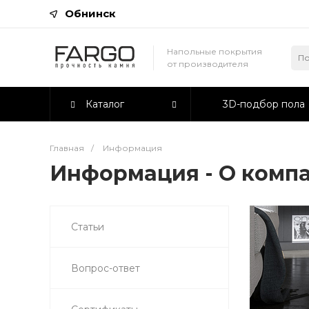
Обнинск
Напольные покрытия
от производителя
Каталог
3D-подбор пола
Главная
/
Информация
Информация - О комп
Статьи
Вопрос-ответ