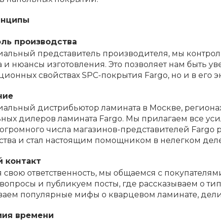
инципы
ль производства
иальный представитель производителя, мы контрол
 и нюансы изготовления. Это позволяет нам быть у
ционных свойствах SPC-покрытия Fargo, но и в его э
ние
альный дистрибьютор ламината в Москве, регионах
ых дилеров ламината Fargo. Мы прилагаем все уси
огромного числа магазинов-представителей Fargo р
тва и стал настоящим помощником в нелегком дел
 контакт
 свою ответственность, мы общаемся с покупателям
 вопросы и публикуем посты, где рассказываем о ти
аем популярные мифы о кварцевом ламинате, делим
мия времени