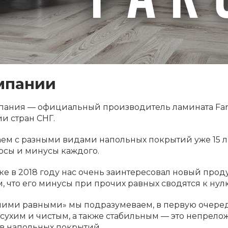
мпании
пания — официальный производитель ламината Farg
и стран СНГ.
ем с разными видами напольных покрытий уже 15 л
юсы и минусы каждого.
ке в 2018 году нас очень заинтересовал новый прод
м, что его минусы при прочих равных сводятся к нул
ими равными» мы подразумеваем, в первую очеред
сухим и чистым, а также стабильным — это непрело
в напольных покрытий.