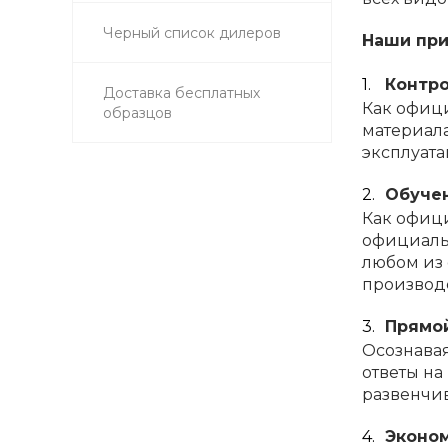
Черный список дилеров
Наши пр
Контро
Доставка бесплатных
Как офиц
образцов
материала
эксплуата
Обуче
Как офици
официальн
любом из 
производс
Прямой
Осознавая
ответы на
развенчив
Эконо