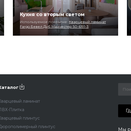
Кухня со вторым светом
Используемое покрытие:
Кварцевый ламинат
Fargo Бевел Дуб Манчестер 50-6191-3
Каталог
Кварцевый ламинат
ПВХ-Плитка
Г
Кварцевый плинтус
Дюрополимерный плинтус
Мы р