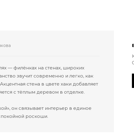
чкова
лях — филёнках на стенах, широких
нство звучит современно и легко, как
Акцентная стена в цвете хаки добавляет
ется с тёплым деревом в отделке.
кой», он связывает интерьер в единое
спокойной роскоши.