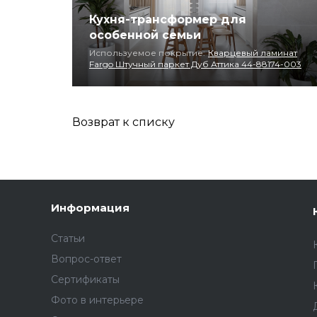
Кухня-трансформер для
особенной семьи
Используемое покрытие:
Кварцевый ламинат
Fargo Штучный паркет Дуб Аттика 44-88174-003
Возврат к списку
Информация
Статьи
Вопрос-ответ
Сертификаты
Фото в интерьере